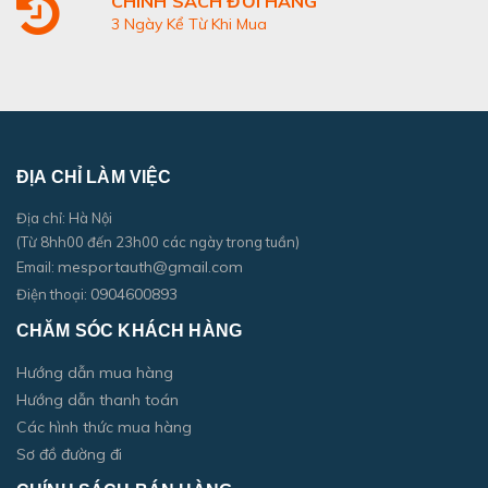
CHÍNH SÁCH ĐỔI HÀNG
3 Ngày Kể Từ Khi Mua
ĐỊA CHỈ LÀM VIỆC
Địa chỉ: Hà Nội
(Từ 8hh00 đến 23h00 các ngày trong tuần)
mesportauth@gmail.com
Email:
0904600893
Điện thoại:
CHĂM SÓC KHÁCH HÀNG
Hướng dẫn mua hàng
Hướng dẫn thanh toán
Các hình thức mua hàng
Sơ đồ đường đi