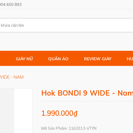
904 600 893
M
GIÀY NỮ
QUẦN ÁO
REVIEW GIÀY
HƯ
WIDE - NAM
Hok BONDI 9 WIDE - Na
1.990.000₫
Mã Sản Phẩm: 1162013-VTYN