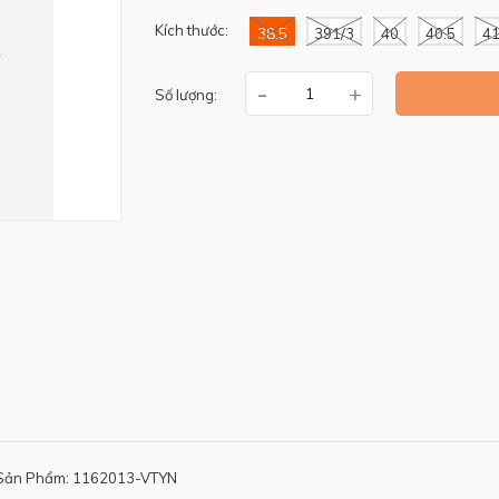
Kích thước:
38.5
391/3
40
40.5
41
-
+
Số lượng:
Sản Phẩm: 1162013-VTYN