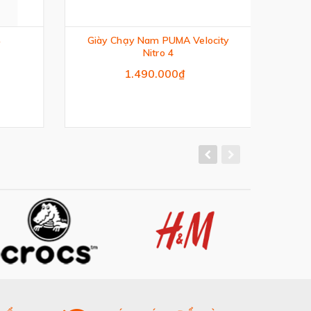
Giày Chạy Nam PUMA Velocity
Già
Nitro 4
1.490.000₫