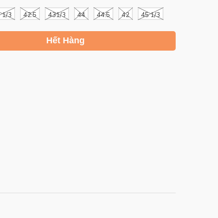
 1/3
42.5
431/3
44
44.5
42
45 1/3
Hết Hàng