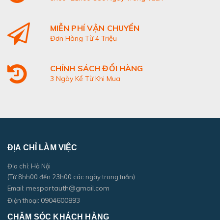
MIỄN PHÍ VẬN CHUYỂN
Đơn Hàng Từ 4 Triệu
CHÍNH SÁCH ĐỔI HÀNG
3 Ngày Kể Từ Khi Mua
ĐỊA CHỈ LÀM VIỆC
Địa chỉ: Hà Nội
(Từ 8hh00 đến 23h00 các ngày trong tuần)
mesportauth@gmail.com
Email:
0904600893
Điện thoại:
CHĂM SÓC KHÁCH HÀNG