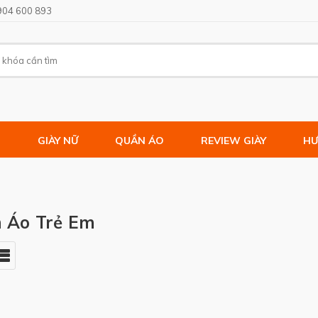
904 600 893
M
GIÀY NỮ
QUẦN ÁO
REVIEW GIÀY
HƯ
 Áo Trẻ Em