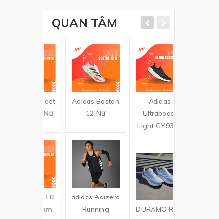
QUAN TÂM
das Streeet
Adidas Boston
Adidas
on Lite - Nữ
12 Nữ
Ultraboost
Light GY9353
ka MACH 6
adidas Adizero
IDE - Nam
Running
DURAMO RC -