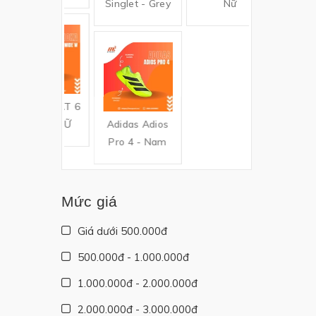
Singlet - Grey
Nữ
EEDGOAT 6
IDE - NỮ
Adidas Adios
Pro 4 - Nam
Mức giá
Giá dưới 500.000đ
500.000đ - 1.000.000đ
1.000.000đ - 2.000.000đ
2.000.000đ - 3.000.000đ