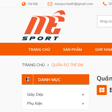
Hà Nội
mesportauth@gmail.com
0
TRANG CHỦ
SẢN PHẨM
GIÀY NA
TRANG CHỦ
QUẦN ÁO TRẺ EM
Quần
DANH MỤC
+
Giày Dép
+
Phụ Kiện