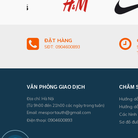
ĐẶT HÀNG
SĐT: 0904600893
VĂN PHÒNG GIAO DỊCH
CHĂM 
Địa chỉ: Hà Nội
Hướng d
(Từ 9h00 đến 21h00 các ngày trong tuần)
Hướng dẫ
mesportauth@gmail.com
Email:
Các hình
0904600893
Điện thoại:
Sơ đồ đư