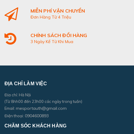
MIỄN PHÍ VẬN CHUYỂN
Đơn Hàng Từ 4 Triệu
CHÍNH SÁCH ĐỔI HÀNG
3 Ngày Kể Từ Khi Mua
ĐỊA CHỈ LÀM VIỆC
Địa chỉ: Hà Nội
(Từ 8hh00 đến 23h00 các ngày trong tuần)
mesportauth@gmail.com
Email:
0904600893
Điện thoại:
CHĂM SÓC KHÁCH HÀNG