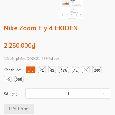
Nike Zoom Fly 4 EKIDEN
2.250.000₫
Mã sản phảm: DO2421-739 Fullbox
Kích thước:
245
41
42
42.5
43
44
240
40
285
-
+
Số lượng:
Hết hàng