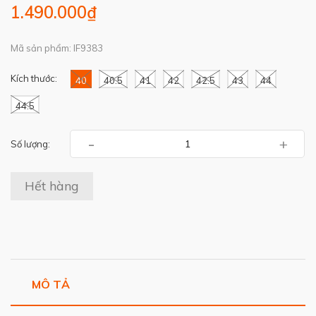
1.490.000₫
Mã sản phẩm: IF9383
Kích thước:
40
40.5
41
42
42.5
43
44
44.5
-
+
Số lượng:
Hết hàng
MÔ TẢ