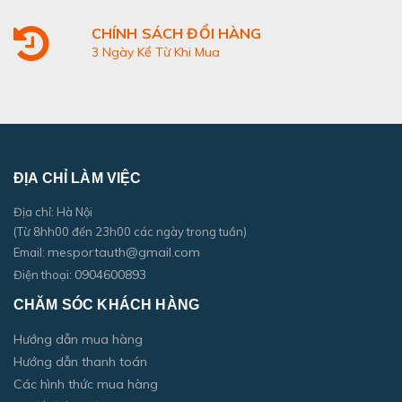
CHÍNH SÁCH ĐỔI HÀNG
3 Ngày Kể Từ Khi Mua
ĐỊA CHỈ LÀM VIỆC
Địa chỉ: Hà Nội
(Từ 8hh00 đến 23h00 các ngày trong tuần)
mesportauth@gmail.com
Email:
0904600893
Điện thoại:
CHĂM SÓC KHÁCH HÀNG
Hướng dẫn mua hàng
Hướng dẫn thanh toán
Các hình thức mua hàng