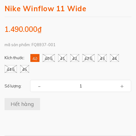
Nike Winflow 11 Wide
1.490.000₫
mã sản phẩm: FQ8937-001
Kích thước:
40
40.5
41
42
42.5
43
44
44.5
45
-
+
Số lượng:
Hết hàng