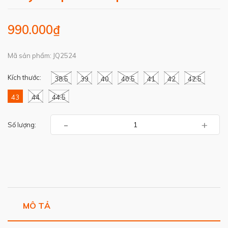
990.000₫
Mã sản phẩm: JQ2524
Kích thước:
38.5
39
40
40.5
41
42
42.5
43
44
44.5
-
+
Số lượng:
MÔ TẢ