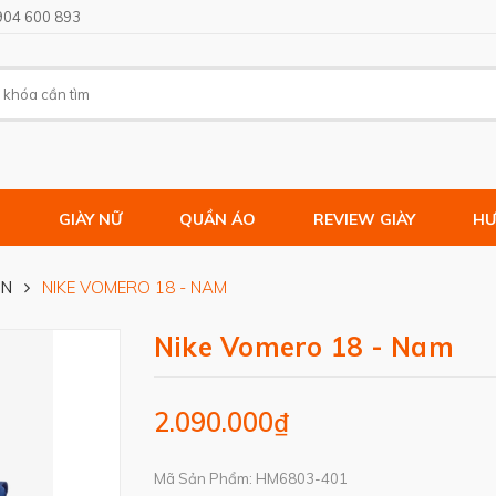
904 600 893
M
GIÀY NỮ
QUẦN ÁO
REVIEW GIÀY
HƯ
ON
NIKE VOMERO 18 - NAM
Nike Vomero 18 - Nam
2.090.000₫
Mã Sản Phẩm: HM6803-401