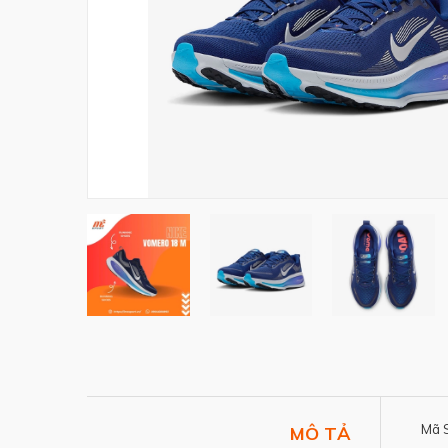
Mã 
MÔ TẢ