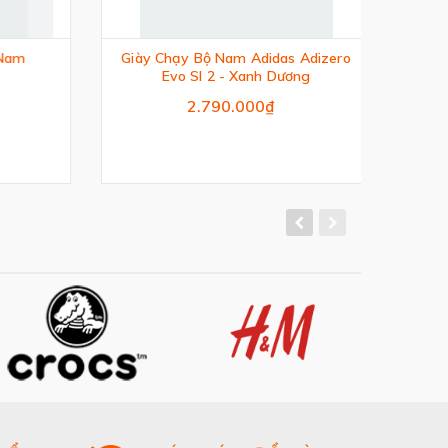
am
Giày Chạy Bộ Nam Adidas Adizero
Giày
Evo Sl 2 - Xanh Dương
2.790.000₫