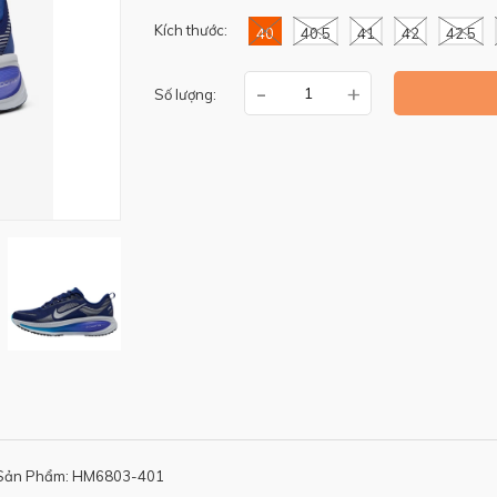
Kích thước:
40
40.5
41
42
42.5
-
+
Số lượng:
Sản Phẩm: HM6803-401