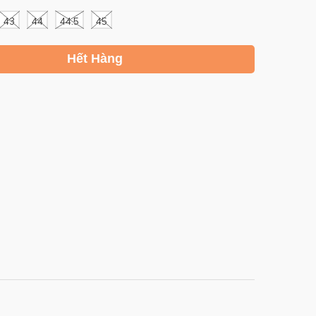
43
44
44.5
45
Hết Hàng