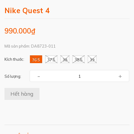
Nike Quest 4
990.000₫
Mã sản phẩm: DA8723-011
Kích thước:
36.5
37.5
38
38.5
39
-
+
Số lượng:
Hết hàng