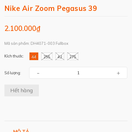
Nike Air Zoom Pegasus 39
2.100.000₫
Mã sản phẩm: DH4071-003 Fullbox
Kích thước:
44
255
42
275
-
+
Số lượng:
Hết hàng
MÔ TẢ