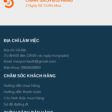
CHÍNH SÁCH ĐỔI HÀNG
3 Ngày Kể Từ Khi Mua
ĐỊA CHỈ LÀM VIỆC
Địa chỉ: Hà Nội
(Từ 8hh00 đến 23h00 các ngày trong tuần)
mesportauth@gmail.com
Email:
0904600893
Điện thoại:
CHĂM SÓC KHÁCH HÀNG
Hướng dẫn mua hàng
Hướng dẫn thanh toán
Các hình thức mua hàng
Sơ đồ đường đi