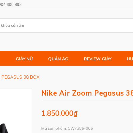
904 600 893
M
GIÀY NỮ
QUẦN ÁO
REVIEW GIÀY
HƯ
M PEGASUS 38 BOX
Nike Air Zoom Pegasus 3
1.850.000₫
Mã sản phẩm: CW7356-006