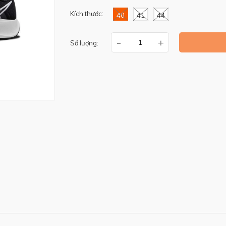
Kích thước:
40
41
44
-
+
Số lượng: