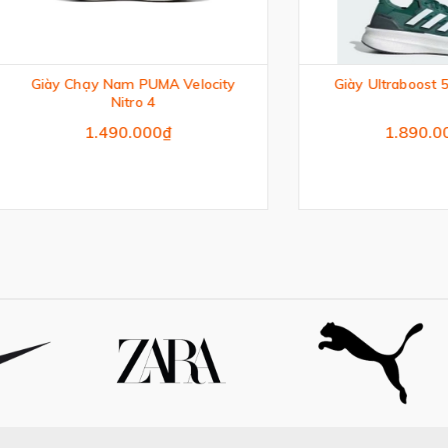
y Chạy Nam PUMA Velocity
Giày Ultraboost 5 Màu xan
Nitro 4
1.490.000₫
1.890.000₫