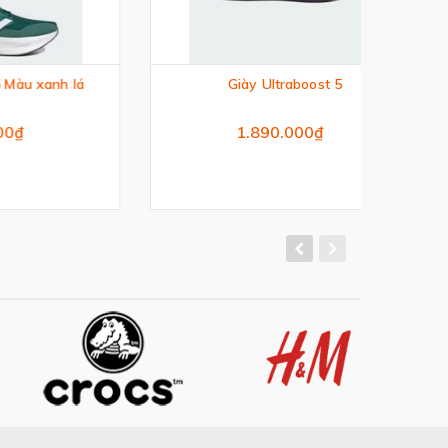
h lá
Giày Ultraboost 5
Gi
1.890.000₫