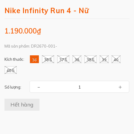
Nike Infinity Run 4 - Nữ
1.190.000₫
Mã sản phẩm: DR2670-001-
Kích thước:
36
36.5
37.5
38
38.5
39
40
40.5
-
+
Số lượng:
Hết hàng