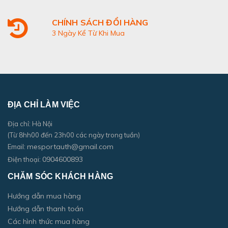
CHÍNH SÁCH ĐỔI HÀNG
3 Ngày Kể Từ Khi Mua
ĐỊA CHỈ LÀM VIỆC
Địa chỉ: Hà Nội
(Từ 8hh00 đến 23h00 các ngày trong tuần)
mesportauth@gmail.com
Email:
0904600893
Điện thoại:
CHĂM SÓC KHÁCH HÀNG
Hướng dẫn mua hàng
Hướng dẫn thanh toán
Các hình thức mua hàng