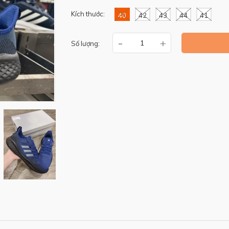
Kích thước:
40
42
43
44
41
-
+
Số lượng: