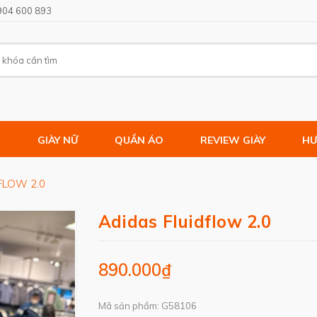
904 600 893
M
GIÀY NỮ
QUẦN ÁO
REVIEW GIÀY
HƯ
FLOW 2.0
Adidas Fluidflow 2.0
890.000₫
Mã sản phẩm: G58106