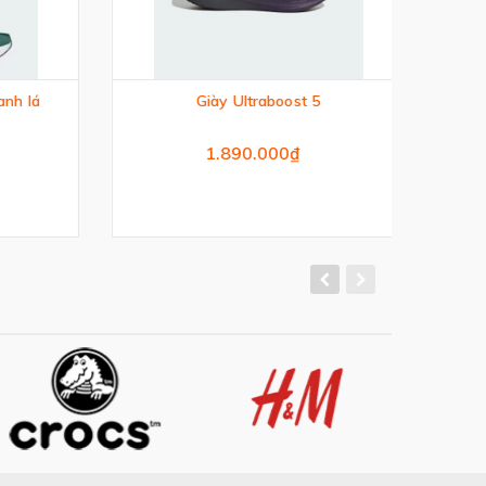
h lá
Giày Ultraboost 5
Gi
1.890.000₫