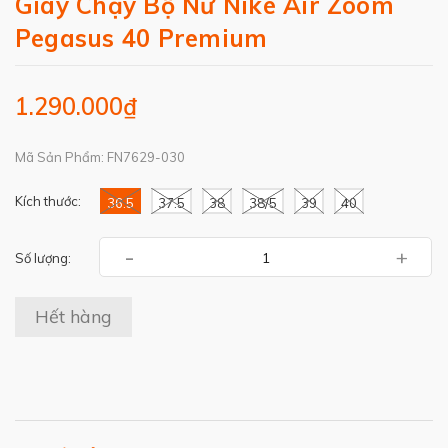
Giày Chạy Bộ Nữ Nike Air Zoom
Pegasus 40 Premium
1.290.000₫
Mã Sản Phẩm: FN7629-030
Kích thước:
36.5
37.5
38
38/5
39
40
-
+
Số lượng:
Hết hàng