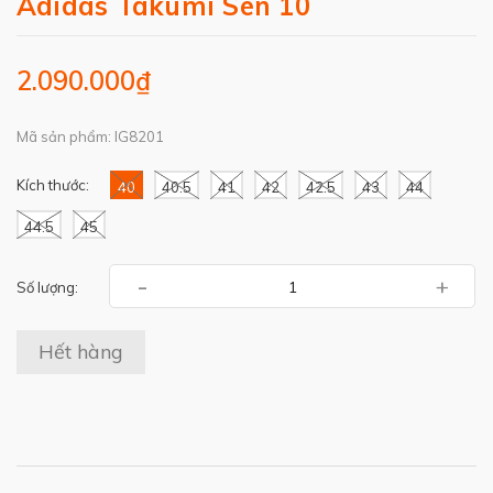
Adidas Takumi Sen 10
2.090.000₫
Mã sản phẩm: IG8201
Kích thước:
40
40.5
41
42
42.5
43
44
44.5
45
-
+
Số lượng:
Hết hàng