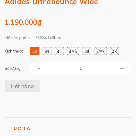
Adidas Ultrabounce Wide
1.190.000₫
Mã sản phẩm: HP6684 Fullbox
Kích thước:
40
41
42
40.5
44
42.5
43
-
+
Số lượng:
Hết hàng
MÔ TẢ