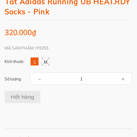
Tất Adidas Running UB HEAT.RDY
Socks - Pink
320.000₫
MÃ SẢN PHẨM: IY9255
Kích thước:
S
M
-
+
Số lượng:
Hết hàng