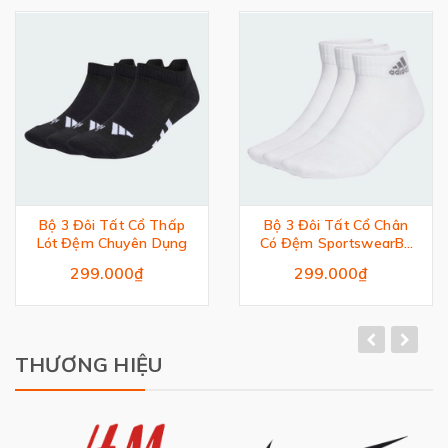
Bộ 3 Đôi Tất Cổ Thấp
Bộ 3 Đôi Tất Cổ Chân
Lót Đệm Chuyên Dụng
Có Đệm SportswearBộ
3 Đôi Tất Cổ Chân Có
299.000₫
299.000₫
Đệm Sportswear
THƯƠNG HIỆU