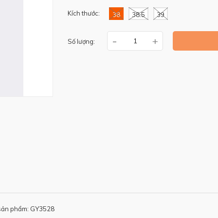
Kích thước:
38
38.5
39
-
+
Số lượng:
sản phẩm: GY3528