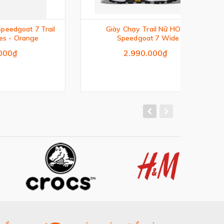
 Trail
Giày Chạy Trail Nữ HOKA
Gi
ge
Speedgoat 7 Wide
2.990.000₫