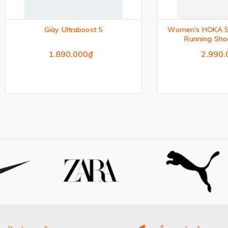
Giày Ultraboost 5
Women's HOKA Speedgoat 7
Running Shoes - Oran
1.890.000₫
2.990.000₫