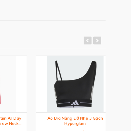
ll Day
Áo Bra Nâng Đỡ Nhẹ 3 Gạch
Áo
 Neck
Hyperglam