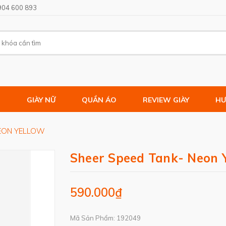
904 600 893
M
GIÀY NỮ
QUẦN ÁO
REVIEW GIÀY
HƯ
NEON YELLOW
Sheer Speed Tank- Neon 
590.000₫
Mã Sản Phẩm: 192049