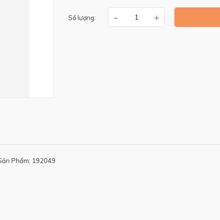
-
+
Số lượng:
Sản Phẩm: 192049