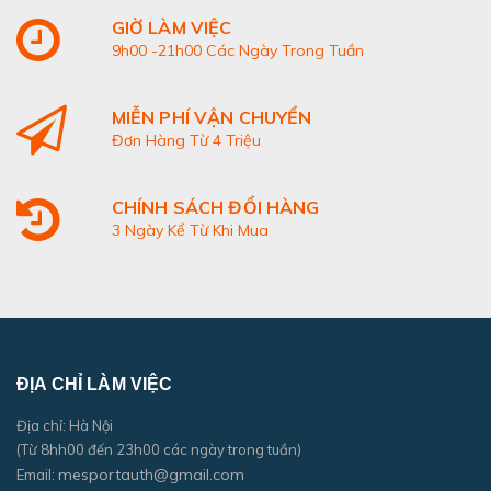
GIỜ LÀM VIỆC
9h00 -21h00 Các Ngày Trong Tuần
MIỄN PHÍ VẬN CHUYỂN
Đơn Hàng Từ 4 Triệu
CHÍNH SÁCH ĐỔI HÀNG
3 Ngày Kể Từ Khi Mua
ĐỊA CHỈ LÀM VIỆC
Địa chỉ: Hà Nội
(Từ 8hh00 đến 23h00 các ngày trong tuần)
mesportauth@gmail.com
Email: