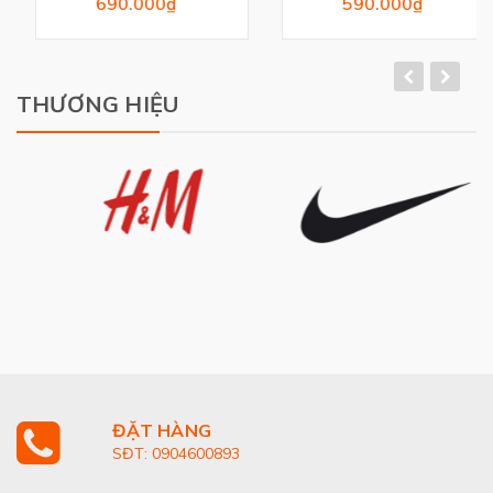
690.000₫
590.000₫
THƯƠNG HIỆU
ĐẶT HÀNG
SĐT: 0904600893