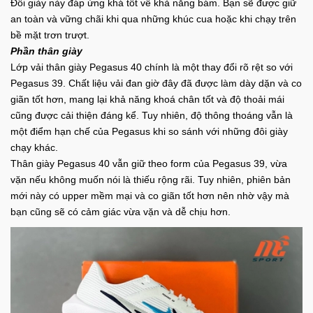
Đôi giày này đáp ứng khá tốt về khả năng bám. Bạn sẽ được giữ
an toàn và vững chãi khi qua những khúc cua hoặc khi chạy trên
bề mặt trơn trượt.
Phần thân giày
Lớp vải thân giày Pegasus 40 chính là một thay đổi rõ rệt so với
Pegasus 39. Chất liệu vải đan giờ đây đã được làm dày dặn và co
giãn tốt hơn, mang lại khả năng khoá chân tốt và độ thoải mái
cũng được cải thiện đáng kể. Tuy nhiên, độ thông thoáng vẫn là
một điểm hạn chế của Pegasus khi so sánh với những đôi giày
chạy khác.
Thân giày Pegasus 40 vẫn giữ theo form của Pegasus 39, vừa
vặn nếu không muốn nói là thiếu rộng rãi. Tuy nhiên, phiên bản
mới này có upper mềm mại và co giãn tốt hơn nên nhờ vậy mà
bạn cũng sẽ có cảm giác vừa vặn và dễ chịu hơn.