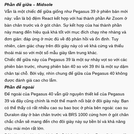
Phần đế giữa – Midsole
Vẫn là một chiếc đế giữa giống như Pegasus 39 ở phiên bản mới
này: vẫn là bộ đệm React kết hợp với hai thành phần Air Zoom ở
bàn chân trước và ở gót chân. Sự kết hợp của hai thành phần
này mang đến hiệu quả khá tốt với mục đích chạy nhẹ nhàng và
đơn giản: đáp ứng ở mức đủ về độ phản hồi và ổn định. Tuy
nhiên, cảm giác chạy trên đôi giày này có vẻ khá cứng và thiếu
thoải mái so với một số mẫu giày tầm trung khác.
Chiếc đế giữa này của Pegasus 39 là một sự nhảy vọt so với các
phiên bản trước, nhưng phiên bản 40 so với 39 thì là một sự dậm
chân tại chỗ. Bởi vậy, nhìn chung đế giữa của Pegasus 40 không
được đánh giá cao cho lắm.
Phần đế ngoài
Đế ngoài của Pegasus 40 vẫn giữ nguyên thiết kế của Pegasus
39 và đây cũng chính là một thế mạnh nổi bật ở đôi giày này. Bạn
có thể thấy có rất nhiều cao su bao bọc ở phía bên ngoài: cao su
Duralon dày ở bàn chân trước và BRS 1000 cứng hơn ở gót chân
chắc chắn sẽ mang đến cho đôi giày này sự bền bỉ và khả năng
chịu mài mòn rất lớn.