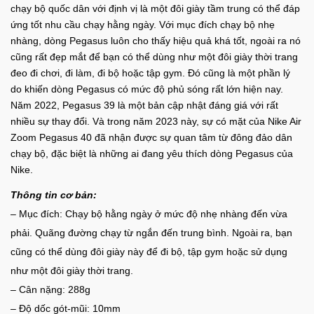
chạy bộ quốc dân với định vị là một đôi giày tầm trung có thể đáp
ứng tốt nhu cầu chạy hằng ngày. Với mục đích chạy bộ nhẹ
nhàng, dòng Pegasus luôn cho thấy hiệu quả khá tốt, ngoài ra nó
cũng rất đẹp mắt để bạn có thể dùng như một đôi giày thời trang
đeo đi chơi, đi làm, đi bộ hoặc tập gym. Đó cũng là một phần lý
do khiến dòng Pegasus có mức độ phủ sóng rất lớn hiện nay.
Năm 2022, Pegasus 39 là một bản cập nhật đáng giá với rất
nhiều sự thay đổi. Và trong năm 2023 này, sự có mặt của Nike Air
Zoom Pegasus 40 đã nhận được sự quan tâm từ đông đảo dân
chạy bộ, đặc biệt là những ai đang yêu thích dòng Pegasus của
Nike.
Thông tin cơ bản:
– Mục đích: Chạy bộ hằng ngày ở mức độ nhẹ nhàng đến vừa
phải. Quãng đường chạy từ ngắn đến trung bình. Ngoài ra, bạn
cũng có thể dùng đôi giày này để đi bộ, tập gym hoặc sử dụng
như một đôi giày thời trang.
– Cân nặng: 288g
– Độ dốc gót-mũi: 10mm