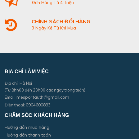
Đơn Hàng Từ 4 Triệu
CHÍNH SÁCH ĐỔI HÀNG
3 Ngày Kể Từ Khi Mua
ĐỊA CHỈ LÀM VIỆC
Địa chỉ: Hà Nội
(Từ 8hh00 đến 23h00 các ngày trong tuần)
mesportauth@gmail.com
Email:
0904600893
Điện thoại:
CHĂM SÓC KHÁCH HÀNG
Hướng dẫn mua hàng
Hướng dẫn thanh toán