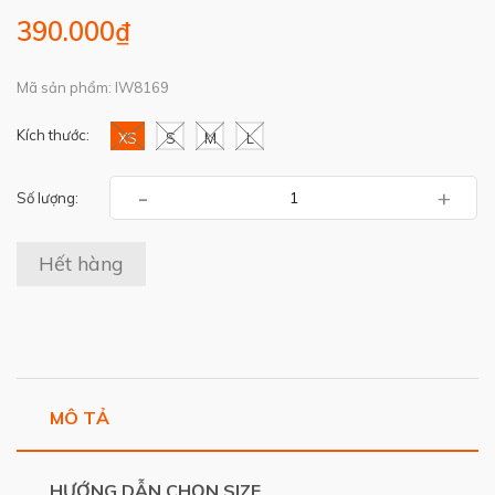
390.000₫
Mã sản phẩm: IW8169
Kích thước:
XS
S
M
L
-
+
Số lượng:
Hết hàng
MÔ TẢ
HƯỚNG DẪN CHỌN SIZE