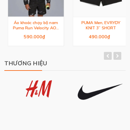
Áo khoác chạy bộ nam
PUMA Men, EVRYDY
Puma Run Velocity AOP
KNIT 3” SHORT
Woven Jacket
590.000₫
490.000₫
THƯƠNG HIỆU