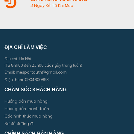
3 Ngày Kể Từ Khi Mua
ĐỊA CHỈ LÀM VIỆC
Địa chỉ: Hà Nội
(Từ 8hh00 đến 23h00 các ngày trong tuần)
mesportauth@gmail.com
Email:
0904600893
Điện thoại:
CHĂM SÓC KHÁCH HÀNG
Hướng dẫn mua hàng
Hướng dẫn thanh toán
Các hình thức mua hàng
Sơ đồ đường đi
CHÍNH SÁCH BÁN HÀNG