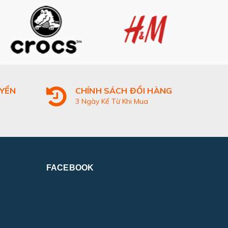
UYỂN
CHÍNH SÁCH ĐỔI HÀNG
3 Ngày Kể Từ Khi Mua
FACEBOOK