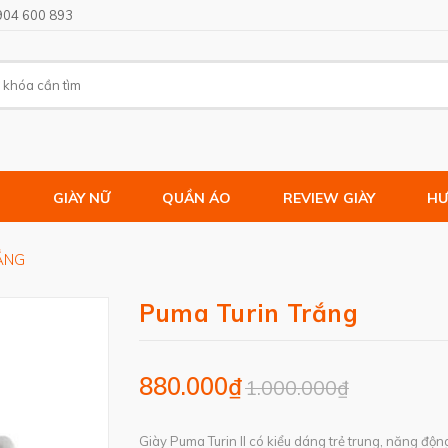
904 600 893
M
GIÀY NỮ
QUẦN ÁO
REVIEW GIÀY
HƯ
ẮNG
Puma Turin Trắng
880.000₫
1.000.000₫
Giày Puma Turin II có kiểu dáng trẻ trung, năng độ