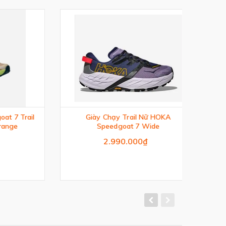
 Trail
Giày Chạy Trail Nữ HOKA
Gi
ge
Speedgoat 7 Wide
2.990.000₫