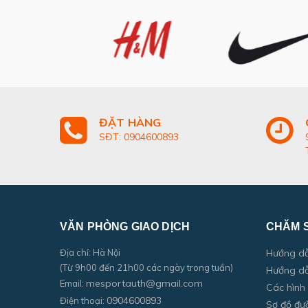
ĐẶT HÀNG
SĐT: 0904600893
VĂN PHÒNG GIAO DỊCH
CHĂM 
Địa chỉ: Hà Nội
Hướng d
(Từ 9h00 đến 21h00 các ngày trong tuần)
Hướng dẫ
mesportauth@gmail.com
Email:
Các hình
0904600893
Điện thoại:
Sơ đồ đư