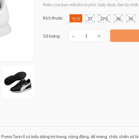
thiếu của bạn mỗi khi ra phố. Giày được làm từ chất 
Kích thước:
35.5
37
37.5
38
39
-
+
Số lượng:
 Puma Turin II có kiểu dáng trẻ trung, năng động, dễ mang, chắc chắn sẽ l