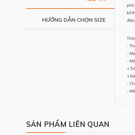
phố.
kế t
HƯỚNG DẪN CHỌN SIZE
điệu
Thông
- Th
- Ma
- Mà
+ Tr
+ Đe
- Ch
- Mã
SẢN PHẨM LIÊN QUAN