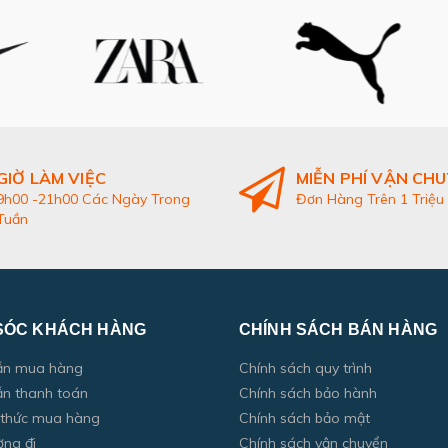
GIỜ LÀM VIỆC
MIỄN PHÍ VẬN CH
9h00 -21h00 Các Ngày Trong
Đơn Hàng Trên 1 Triệu
Tuần
SÓC KHÁCH HÀNG
CHÍNH SÁCH BÁN HÀNG
ẫn mua hàng
Chính sách quy trình
n thanh toán
Chính sách bảo hành
 thức mua hàng
Chính sách bảo mật
ờng đi
Chính sách vận chuyển