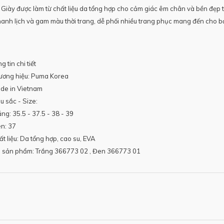
 Giày được làm từ chất liệu da tổng hợp cho cảm giác êm chân và bền đẹp th
hanh lịch và gam màu thời trang, dễ phối nhiều trang phục mang đến cho
.
 tin chi tiết
ương hiệu: Puma Korea
de in Vietnam
u sắc - Size:
ắng: 35.5 - 37.5 - 38 - 39
n: 37
ất liệu: Da tổng hợp, cao su, EVA
 sản phẩm: Trắng 366773 02 , Đen 366773 01