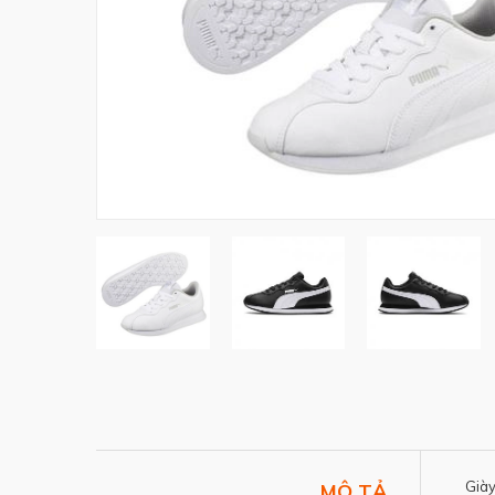
Giày
MÔ TẢ