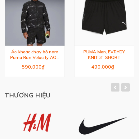
Áo khoác chạy bộ nam
PUMA Men, EVRYDY
Puma Run Velocity AOP
KNIT 3” SHORT
Woven Jacket
590.000₫
490.000₫
THƯƠNG HIỆU