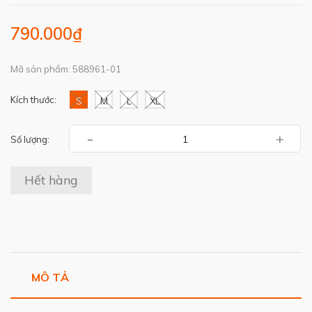
790.000₫
Mã sản phẩm: 588961-01
Kích thước:
S
M
L
XL
-
+
Số lượng:
Hết hàng
MÔ TẢ