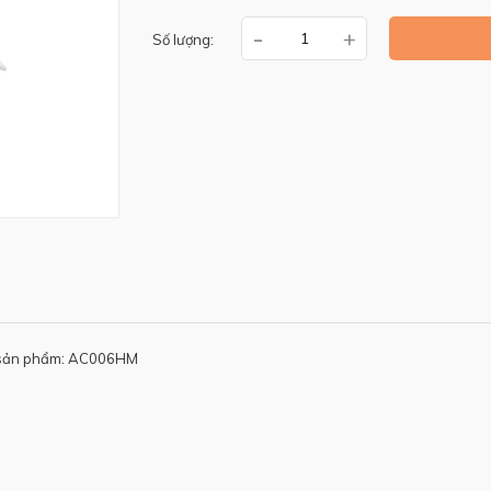
-
+
Số lượng:
sản phẩm: AC006HM