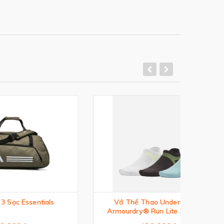
als
Vớ Thể Thao Under Armour
Armourdry® Run Lite 3-Pack No
Show Tab