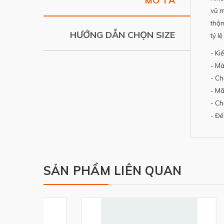
MÔ TẢ
vũ m
thậm
HƯỚNG DẪN CHỌN SIZE
tỷ l
- Ki
- Mà
- Ch
- Mã
- Ch
- Đế
SẢN PHẨM LIÊN QUAN