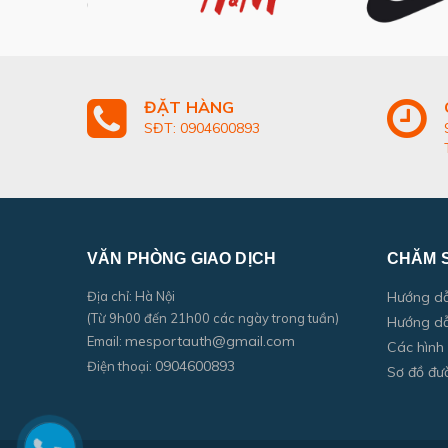
ĐẶT HÀNG
SĐT: 0904600893
VĂN PHÒNG GIAO DỊCH
CHĂM 
Địa chỉ: Hà Nội
Hướng d
(Từ 9h00 đến 21h00 các ngày trong tuần)
Hướng dẫ
mesportauth@gmail.com
Email:
Các hình
0904600893
Điện thoại:
Sơ đồ đư