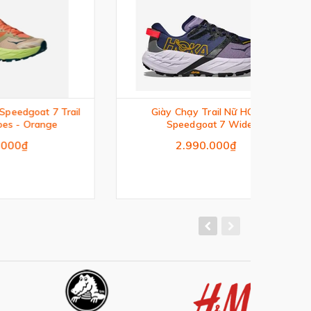
 Trail
Giày Chạy Trail Nữ HOKA
Gi
ge
Speedgoat 7 Wide
2.990.000₫