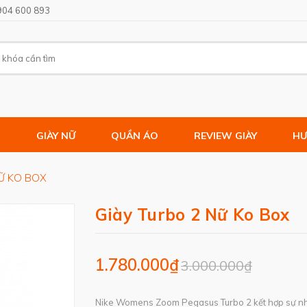
904 600 893
M
GIÀY NỮ
QUẦN ÁO
REVIEW GIÀY
HƯ
Ữ KO BOX
Giày Turbo 2 Nữ Ko Box
1.780.000₫
3.000.000₫
Nike Womens Zoom Pegasus Turbo 2 kết hợp sự nh