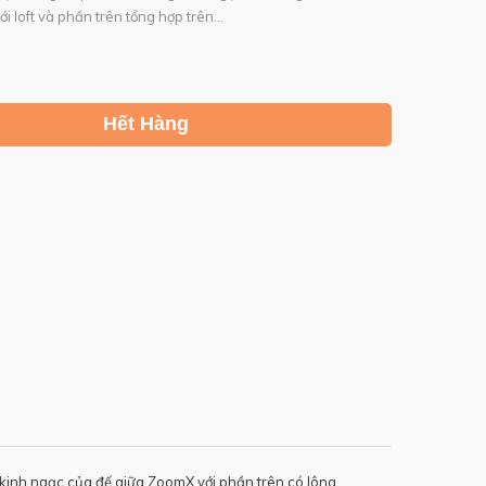
 loft và phần trên tổng hợp trên...
Hết Hàng
inh ngạc của đế giữa ZoomX với phần trên có lông