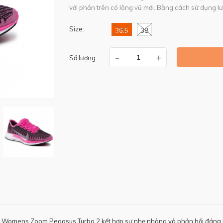
với phần trên có lông vũ mới. Bằng cách sử dụng lưới
Size:
36.5
38
-
+
Số lượng:
 Womens Zoom Pegasus Turbo 2 kết hợp sự nhẹ nhàng và phản hồi đáng k