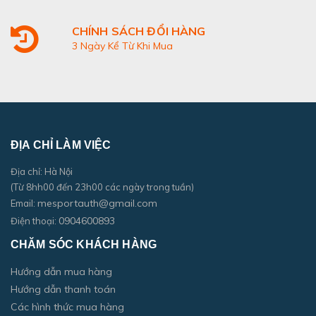
CHÍNH SÁCH ĐỔI HÀNG
3 Ngày Kể Từ Khi Mua
ĐỊA CHỈ LÀM VIỆC
Địa chỉ: Hà Nội
(Từ 8hh00 đến 23h00 các ngày trong tuần)
mesportauth@gmail.com
Email:
0904600893
Điện thoại:
CHĂM SÓC KHÁCH HÀNG
Hướng dẫn mua hàng
Hướng dẫn thanh toán
Các hình thức mua hàng