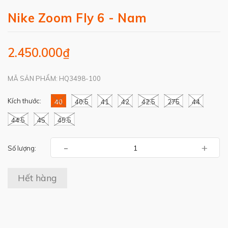
Nike Zoom Fly 6 - Nam
2.450.000₫
MÃ SẢN PHẨM: HQ3498-100
Kích thước:
40
40.5
41
42
42.5
275
44
44.5
45
45.5
-
+
Số lượng:
Hết hàng