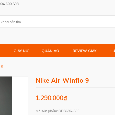
904 600 893
M
GIÀY NỮ
QUẦN ÁO
REVIEW GIÀY
HƯ
 9
Nike Air Winflo 9
1.290.000₫
Mã sản phẩm: DD8686-800