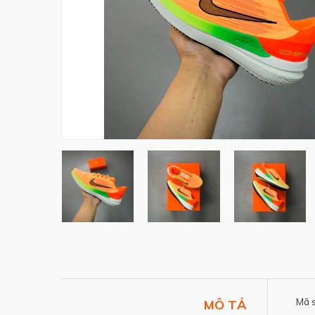
Mã 
MÔ TẢ