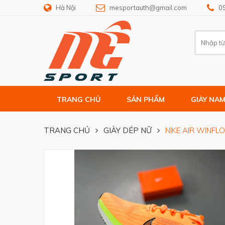
Hà Nội
mesportauth@gmail.com
0
TRANG CHỦ
SẢN PHẨM
GIÀY NA
TRANG CHỦ
GIÀY DÉP NỮ
NIKE AIR WINFLO