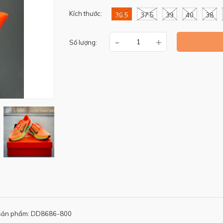
Kích thước:
36.5
37.5
39
40
38
-
+
Số lượng:
sản phẩm: DD8686-800