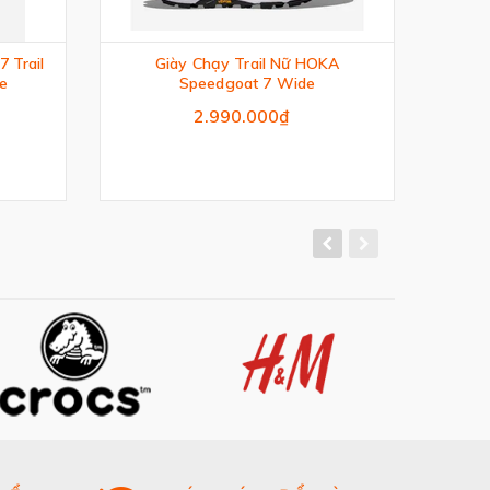
 Trail
Giày Chạy Trail Nữ HOKA
Gi
ge
Speedgoat 7 Wide
2.990.000₫