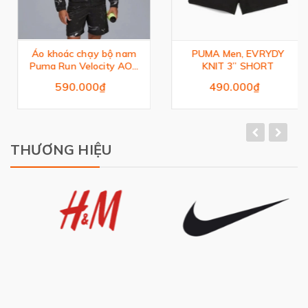
Áo khoác chạy bộ nam
PUMA Men, EVRYDY
Puma Run Velocity AOP
KNIT 3” SHORT
Woven Jacket
590.000₫
490.000₫
THƯƠNG HIỆU