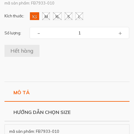
mã sản phẩm: FB7933-010
Kích thước:
XS
M
XL
S
L
-
+
Số lượng:
Hết hàng
MÔ TẢ
HƯỚNG DẪN CHỌN SIZE
mã sản phẩm: FB7933-010