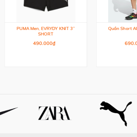
MA Men, EVRYDY KNIT 3”
Quần Short All Time Clas
SHORT
490.000₫
690.000₫