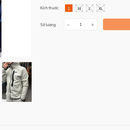
Kích thước:
S
M
L
XL
-
+
Số lượng: