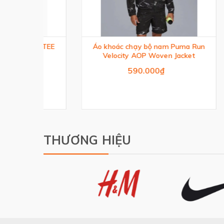
R TEE
Áo khoác chạy bộ nam Puma Run
PU
Velocity AOP Woven Jacket
590.000₫
THƯƠNG HIỆU