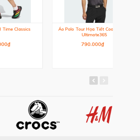
sics
Áo Polo Tour Họa Tiết Cool Feeling
Áo
Ultimate365
790.000₫