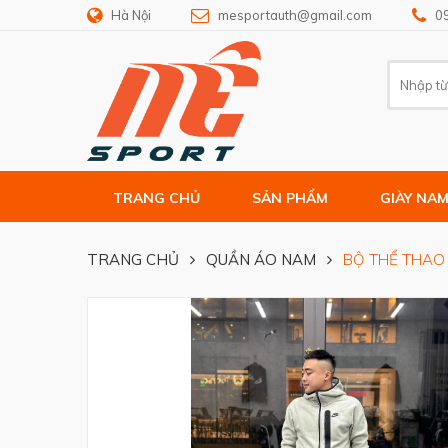
Hà Nội
mesportauth@gmail.com
0
TRANG CHỦ
SẢN PHẨM
GIÀY NA
TRANG CHỦ
QUẦN ÁO NAM
BỘ THỂ THAO