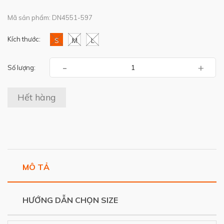
Mã sản phẩm: DN4551-597
Kích thước:
S
M
L
-
+
Số lượng:
Hết hàng
MÔ TẢ
HƯỚNG DẪN CHỌN SIZE