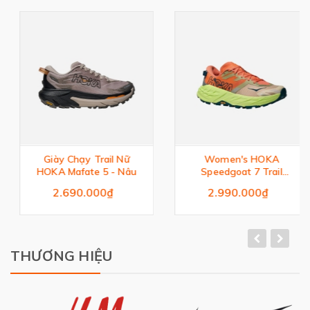
Giày Chạy Trail Nữ
Women's HOKA
HOKA Mafate 5 - Nâu
Speedgoat 7 Trail
Running Shoes -
2.690.000₫
2.990.000₫
Orange
THƯƠNG HIỆU