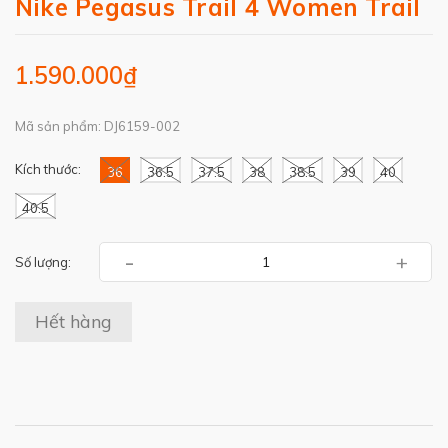
Nike Pegasus Trail 4 Women Trail
1.590.000₫
Mã sản phẩm: DJ6159-002
Kích thước:
36
36.5
37.5
38
38.5
39
40
40.5
-
+
Số lượng:
Hết hàng