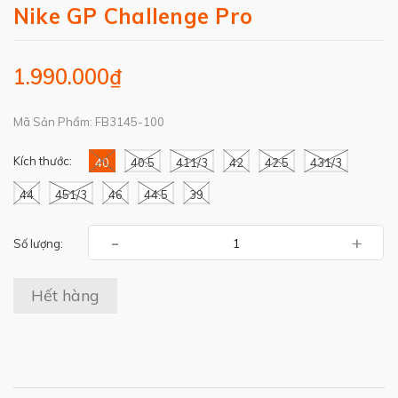
Nike GP Challenge Pro
1.990.000₫
Mã Sản Phẩm: FB3145-100
Kích thước:
40
40.5
411/3
42
42.5
431/3
44
451/3
46
44.5
39
-
+
Số lượng:
Hết hàng