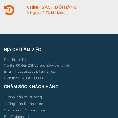
CHÍNH SÁCH ĐỔI HÀNG
3 Ngày Kể Từ Khi Mua
ĐỊA CHỈ LÀM VIỆC
Địa chỉ: Hà Nội
(Từ 8hh00 đến 23h00 các ngày trong tuần)
mesportauth@gmail.com
Email:
0904600893
Điện thoại:
CHĂM SÓC KHÁCH HÀNG
Hướng dẫn mua hàng
Hướng dẫn thanh toán
Các hình thức mua hàng
Sơ đồ đường đi