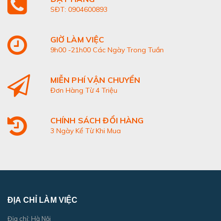
SĐT: 0904600893
GIỜ LÀM VIỆC
9h00 -21h00 Các Ngày Trong Tuần
MIỄN PHÍ VẬN CHUYỂN
Đơn Hàng Từ 4 Triệu
CHÍNH SÁCH ĐỔI HÀNG
3 Ngày Kể Từ Khi Mua
ĐỊA CHỈ LÀM VIỆC
Địa chỉ: Hà Nội