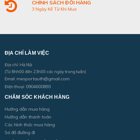
CHÍNH SÁCH ĐỔI HÀNG
3 Ngày Kể Từ Khi Mua
ĐỊA CHỈ LÀM VIỆC
Địa chỉ: Hà Nội
(Từ 8hh00 đến 23h00 các ngày trong tuần)
mesportauth@gmail.com
Email:
0904600893
Điện thoại:
CHĂM SÓC KHÁCH HÀNG
Hướng dẫn mua hàng
Hướng dẫn thanh toán
Các hình thức mua hàng
Sơ đồ đường đi