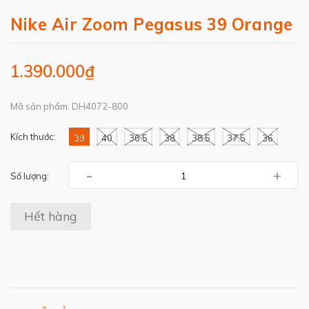
Nike Air Zoom Pegasus 39 Orange
1.390.000₫
Mã sản phẩm: DH4072-800
Kích thước:
39
40
36.5
38
38.5
37.5
36
-
+
Số lượng:
Hết hàng