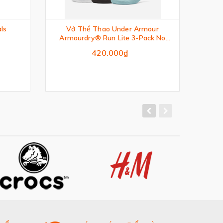
als
Vớ Thể Thao Under Armour
Armourdry® Run Lite 3-Pack No
Show Tab
420.000₫