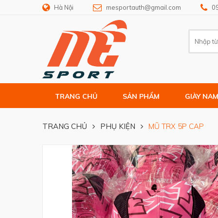
Hà Nội
mesportauth@gmail.com
0
TRANG CHỦ
SẢN PHẨM
GIÀY NA
TRANG CHỦ
PHỤ KIỆN
MŨ TRX 5P CAP