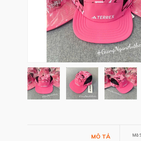
Mã 
MÔ TẢ