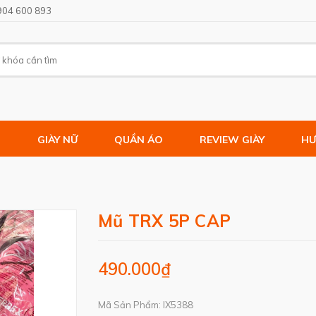
904 600 893
M
GIÀY NỮ
QUẦN ÁO
REVIEW GIÀY
HƯ
Mũ TRX 5P CAP
490.000₫
Mã Sản Phẩm: IX5388