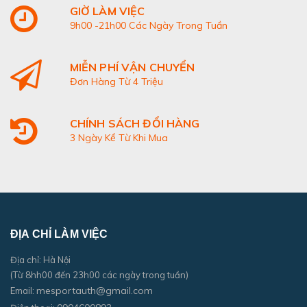
GIỜ LÀM VIỆC
9h00 -21h00 Các Ngày Trong Tuần
MIỄN PHÍ VẬN CHUYỂN
Đơn Hàng Từ 4 Triệu
CHÍNH SÁCH ĐỔI HÀNG
3 Ngày Kể Từ Khi Mua
ĐỊA CHỈ LÀM VIỆC
Địa chỉ: Hà Nội
(Từ 8hh00 đến 23h00 các ngày trong tuần)
mesportauth@gmail.com
Email: