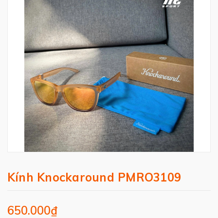
Kính Knockaround PMRO3109
650.000₫