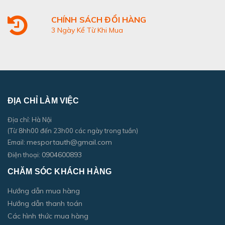
CHÍNH SÁCH ĐỔI HÀNG
3 Ngày Kể Từ Khi Mua
ĐỊA CHỈ LÀM VIỆC
Địa chỉ: Hà Nội
(Từ 8hh00 đến 23h00 các ngày trong tuần)
mesportauth@gmail.com
Email:
0904600893
Điện thoại:
CHĂM SÓC KHÁCH HÀNG
Hướng dẫn mua hàng
Hướng dẫn thanh toán
Các hình thức mua hàng