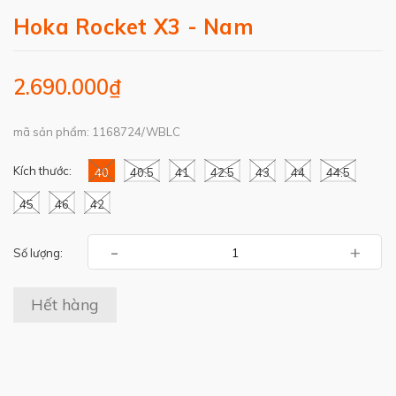
Hoka Rocket X3 - Nam
2.690.000₫
mã sản phẩm: 1168724/WBLC
Kích thước:
40
40.5
41
42.5
43
44
44.5
45
46
42
-
+
Số lượng:
Hết hàng