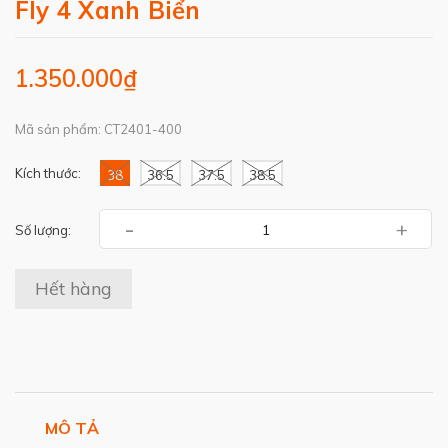
Fly 4 Xanh Biển
1.350.000₫
Mã sản phẩm: CT2401-400
Kích thước:
38
36.5
37.5
38.5
-
+
Số lượng:
Hết hàng
MÔ TẢ