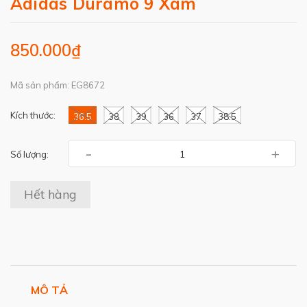
Adidas Duramo 9 Xám
850.000₫
Mã sản phẩm: EG8672
Kích thước:
36.5
38
39
36
37
38.5
-
+
Số lượng:
Hết hàng
MÔ TẢ