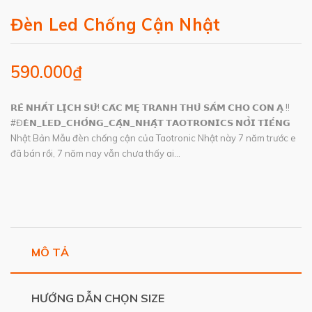
Đèn Led Chống Cận Nhật
590.000₫
𝗥𝗘̉ 𝗡𝗛𝗔̂́𝗧 𝗟𝗜̣𝗖𝗛 𝗦𝗨̛̉! 𝗖𝗔́𝗖 𝗠𝗘̣ 𝗧𝗥𝗔𝗡𝗛 𝗧𝗛𝗨̉ 𝗦𝗔̆́𝗠 𝗖𝗛𝗢 𝗖𝗢𝗡 𝗔̣ !!
#Đ𝗘̀𝗡_𝗟𝗘𝗗_𝗖𝗛𝗢̂́𝗡𝗚_𝗖𝗔̣̂𝗡_𝗡𝗛𝗔̣̂𝗧 𝗧𝗔𝗢𝗧𝗥𝗢𝗡𝗜𝗖𝗦 𝗡𝗢̂̉𝗜 𝗧𝗜𝗘̂́𝗡𝗚
Nhật Bản Mẫu đèn chống cận của Taotronic Nhật này 7 năm trước e
đã bán rồi, 7 năm nay vẫn chưa thấy ai...
MÔ TẢ
HƯỚNG DẪN CHỌN SIZE