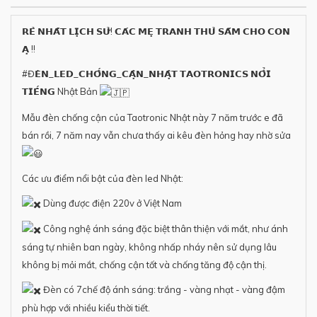
𝗥𝗘̉ 𝗡𝗛𝗔̂́𝗧 𝗟𝗜̣𝗖𝗛 𝗦𝗨̛̉! 𝗖𝗔́𝗖 𝗠𝗘̣ 𝗧𝗥𝗔𝗡𝗛 𝗧𝗛𝗨̉ 𝗦𝗔̆́𝗠 𝗖𝗛𝗢 𝗖𝗢𝗡
𝗔̣ !!
#Đ𝗘̀𝗡_𝗟𝗘𝗗_𝗖𝗛𝗢̂́𝗡𝗚_𝗖𝗔̣̂𝗡_𝗡𝗛𝗔̣̂𝗧
𝗧𝗔𝗢𝗧𝗥𝗢𝗡𝗜𝗖𝗦 𝗡𝗢̂̉𝗜
𝗧𝗜𝗘̂́𝗡𝗚 Nhật Bản
Mẫu đèn chống cận của Taotronic Nhật này 7 năm trước e đã
bán rồi, 7 năm nay vẫn chưa thấy ai kêu đèn hỏng hay nhờ sửa
Các ưu điểm nổi bật của đèn led Nhật:
Dùng được điện 220v ở Việt Nam
Công nghệ ánh sáng đặc biệt thân thiện với mắt, như ánh
sáng tự nhiên ban ngày, không nhấp nháy nên sử dụng lâu
không bị mỏi mắt, chống cận tốt và chống tăng độ cận thị.
Đèn có 7chế độ ánh sáng: trắng - vàng nhạt - vàng đậm
phù hợp với nhiều kiểu thời tiết.