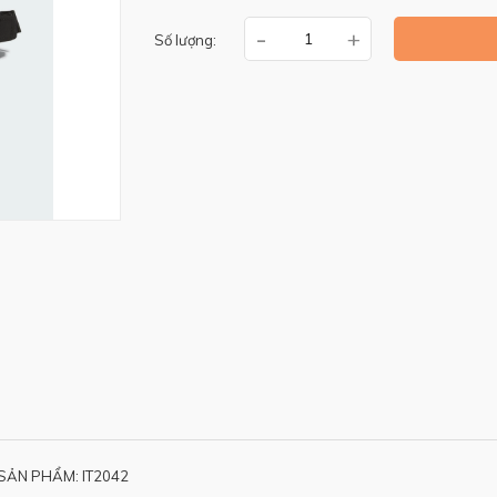
-
+
Số lượng:
SẢN PHẨM: IT2042