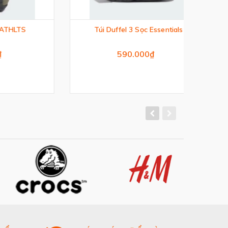
S
Túi Duffel 3 Sọc Essentials
T
590.000₫