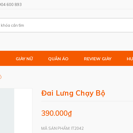
904 600 893
M
GIÀY NỮ
QUẦN ÁO
REVIEW GIÀY
HƯ
Ộ
Đai Lưng Chạy Bộ
390.000₫
MÃ SẢN PHẨM: IT2042