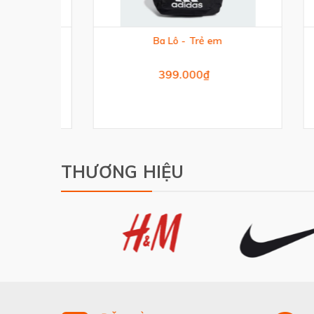
n
Ba Lô - Trẻ em
Túi Ai
399.000₫
THƯƠNG HIỆU