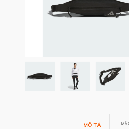
MÃ 
MÔ TẢ