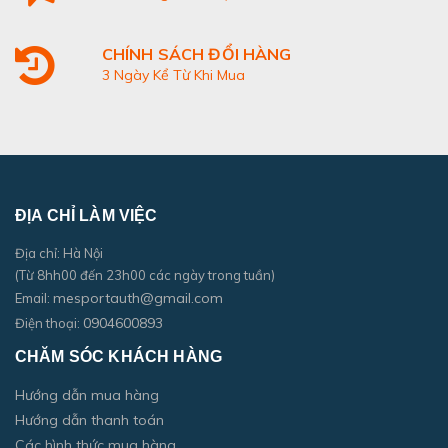
CHÍNH SÁCH ĐỔI HÀNG
3 Ngày Kể Từ Khi Mua
ĐỊA CHỈ LÀM VIỆC
Địa chỉ: Hà Nội
(Từ 8hh00 đến 23h00 các ngày trong tuần)
mesportauth@gmail.com
Email:
0904600893
Điện thoại:
CHĂM SÓC KHÁCH HÀNG
Hướng dẫn mua hàng
Hướng dẫn thanh toán
Các hình thức mua hàng