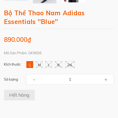
Bộ Thể Thao Nam Adidas
Essentials ''Blue''
890.000₫
Mã Sản Phẩm: GK9658
Kích thước:
S
M
L
XL
2XL
-
+
Số lượng:
Hết hàng