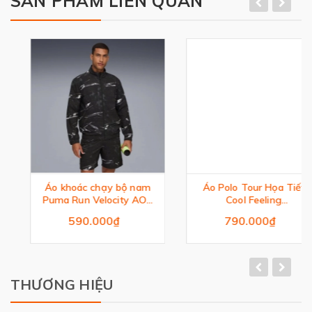
SẢN PHẨM LIÊN QUAN
Áo khoác chạy bộ nam
Áo Polo Tour Họa Tiết
Puma Run Velocity AOP
Cool Feeling
Woven Jacket
Ultimate365
590.000₫
790.000₫
THƯƠNG HIỆU