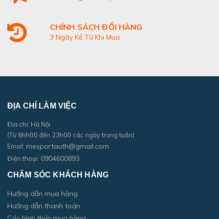
CHÍNH SÁCH ĐỔI HÀNG
3 Ngày Kể Từ Khi Mua
ĐỊA CHỈ LÀM VIỆC
Địa chỉ: Hà Nội
(Từ 8hh00 đến 23h00 các ngày trong tuần)
mesportauth@gmail.com
Email:
0904600893
Điện thoại:
CHĂM SÓC KHÁCH HÀNG
Hướng dẫn mua hàng
Hướng dẫn thanh toán
Các hình thức mua hàng