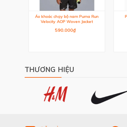
R TEE
Áo khoác chạy bộ nam Puma Run
PU
Velocity AOP Woven Jacket
590.000₫
THƯƠNG HIỆU