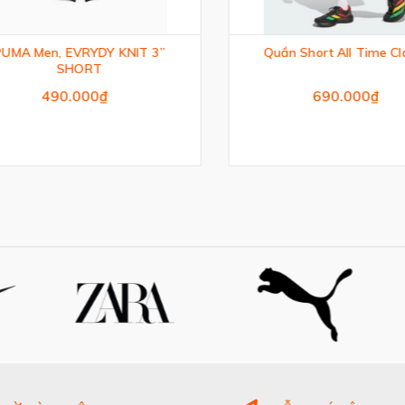
MA Men, EVRYDY KNIT 3”
Quần Short All Time Clas
SHORT
490.000₫
690.000₫