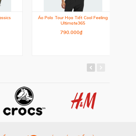
sics
Áo Polo Tour Họa Tiết Cool Feeling
Áo
Ultimate365
790.000₫