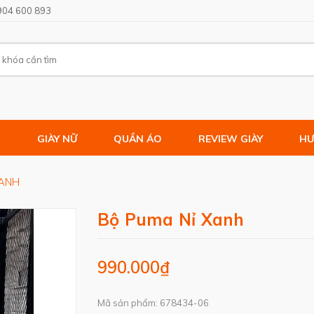
904 600 893
M
GIÀY NỮ
QUẦN ÁO
REVIEW GIÀY
HƯ
XANH
Bộ Puma Nỉ Xanh
990.000₫
Mã sản phẩm: 678434-06