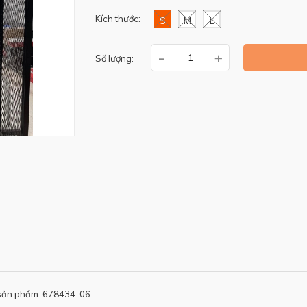
Kích thước:
S
M
L
-
+
Số lượng:
sản phẩm: 678434-06