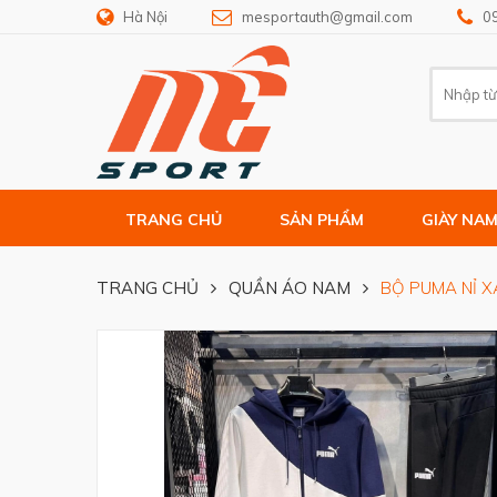
Hà Nội
mesportauth@gmail.com
0
TRANG CHỦ
SẢN PHẨM
GIÀY NA
TRANG CHỦ
QUẦN ÁO NAM
BỘ PUMA NỈ 