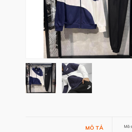
Mã 
MÔ TẢ