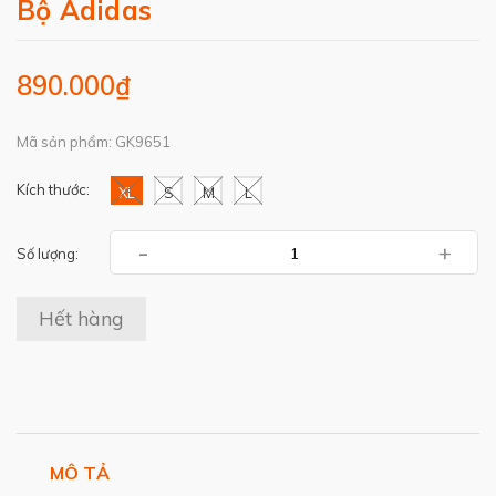
Bộ Adidas
890.000₫
Mã sản phẩm: GK9651
Kích thước:
XL
S
M
L
-
+
Số lượng:
Hết hàng
MÔ TẢ