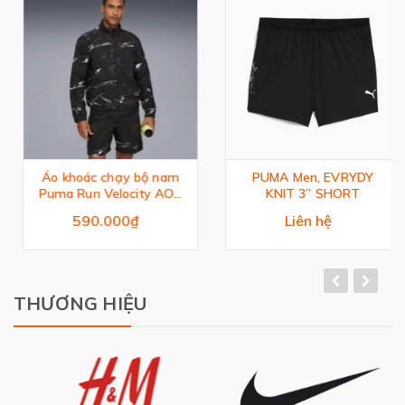
Áo khoác chạy bộ nam
PUMA Men, EVRYDY
Puma Run Velocity AOP
KNIT 3” SHORT
Woven Jacket
590.000₫
Liên hệ
THƯƠNG HIỆU