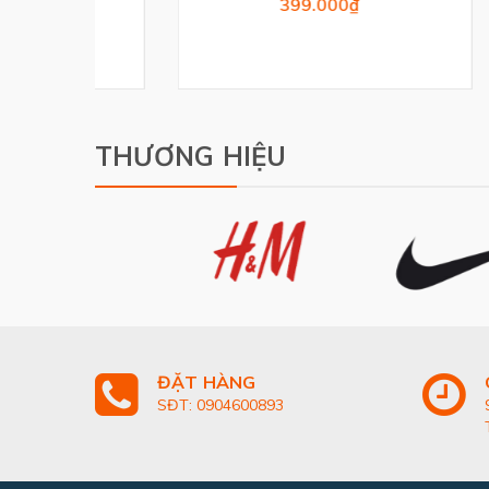
399.000₫
THƯƠNG HIỆU
ĐẶT HÀNG
SĐT: 0904600893