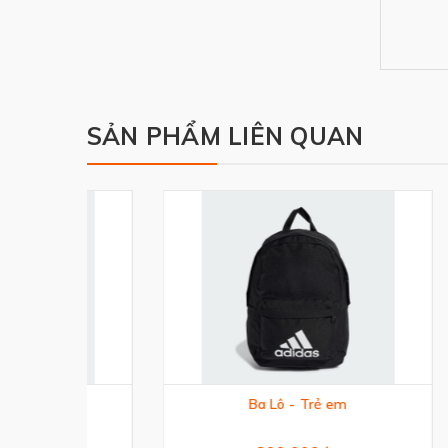
SẢN PHẨM LIÊN QUAN
n
Ba Lô - Trẻ em
Túi Ai