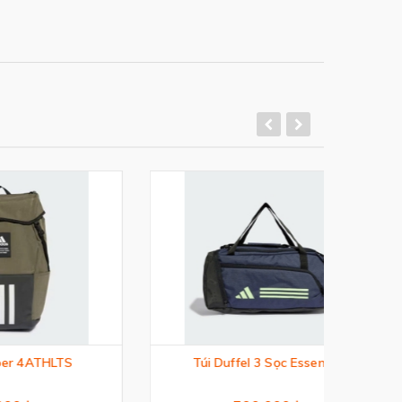
S
Túi Duffel 3 Sọc Essentials
T