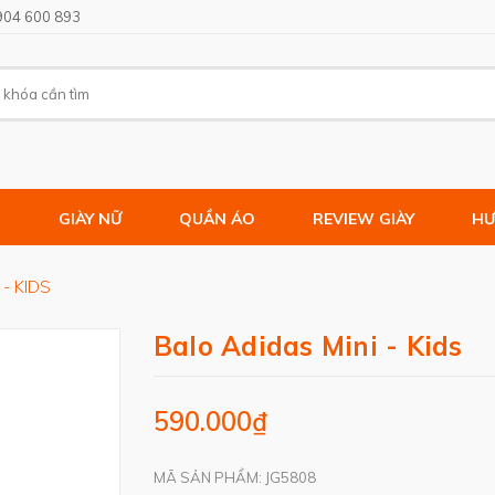
904 600 893
M
GIÀY NỮ
QUẦN ÁO
REVIEW GIÀY
HƯ
- KIDS
Balo Adidas Mini - Kids
590.000₫
MÃ SẢN PHẨM: JG5808