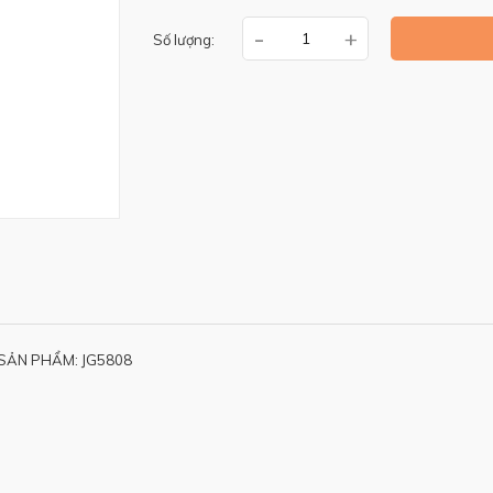
-
+
Số lượng:
SẢN PHẨM: JG5808